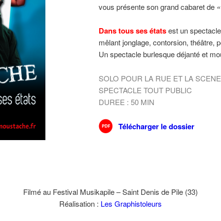
vous présente son grand cabaret de
«
Dans tous ses états
est un spectacle v
mêlant jonglage, contorsion, théâtre, p
Un spectacle burlesque déjanté et mou
SOLO POUR LA RUE ET LA SCENE
SPECTACLE TOUT PUBLIC
DUREE : 50 MIN
Télécharger le dossier
Filmé au Festival Musikapile – Saint Denis de Pile (33)
Réalisation :
Les Graphistoleurs