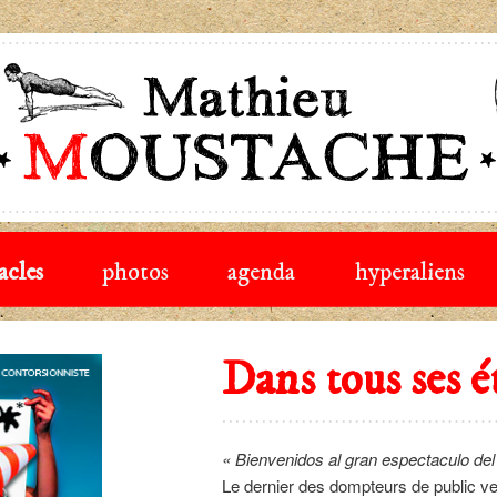
che
acles
photos
agenda
hyperaliens
Dans tous ses é
« Bienvenidos al gran espectaculo de
Le dernier des dompteurs de public ve